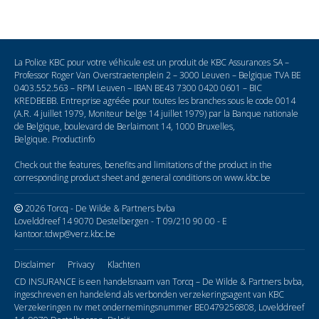
La Police KBC pour votre véhicule est un produit de KBC Assurances SA –
Professor Roger Van Overstraetenplein 2 – 3000 Leuven – Belgique TVA BE
0403.552.563 – RPM Leuven – IBAN BE43 7300 0420 0601 – BIC
KREDBEBB. Entreprise agréée pour toutes les branches sous le code 0014
(A.R. 4 juillet 1979, Moniteur belge 14 juillet 1979) par la Banque nationale
de Belgique, boulevard de Berlaimont 14, 1000 Bruxelles,
Belgique.
Productinfo
Check out the features, benefits and limitations of the product in the
corresponding product sheet and general conditions on
www.kbc.be
2026 Torcq - De Wilde & Partners bvba
Lovelddreef 14 9070 Destelbergen - T 09/210 90 00 - E
kantoor.tdwp@verz.kbc.be
Disclaimer
Privacy
Klachten
CD INSURANCE is een handelsnaam van Torcq – De Wilde & Partners bvba,
ingeschreven en handelend als verbonden verzekeringsagent van KBC
Verzekeringen nv met ondernemingsnummer BE0479256808, Lovelddreef