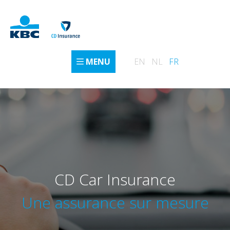
MENU
EN
NL
FR
CD Car Insurance
Une assurance sur mesure