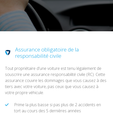
Assurance obligatoire de la
responsabilité civile
Tout propriétaire d'une voiture est tenu légalement de
souscrire une assurance responsabilité civile (RC). Cette
assurance couvre les dommages que vous causez à des
tiers avec votre voiture, pas ceux que vous causez à
votre propre véhicule.
Prime la plus basse si pas plus de 2 accidents en
tort au cours des 5 dernières années