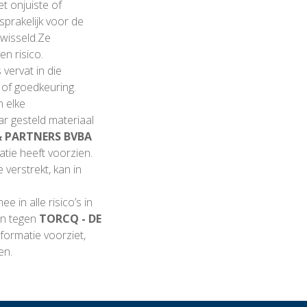
et onjuiste of
sprakelijk voor de
ewisseld.Ze
en risico.
vervat in die
 of goedkeuring.
n elke
ar gesteld materiaal
& PARTNERS BVBA
tie heeft voorzien.
 verstrekt, kan in
 in alle risico’s in
en tegen
TORCQ - DE
formatie voorziet,
en.