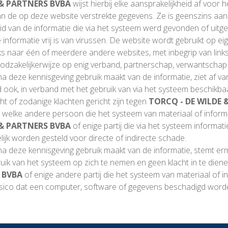
 & PARTNERS BVBA
wijst hierbij elke aansprakelijkheid af voor h
van de op deze website verstrekte gegevens. Ze is geenszins aan
heid van de informatie die via het systeem werd gevonden of uitg
informatie vrij is van virussen. De website wordt gebruikt op eig
 naar één of meerdere andere websites, met inbegrip van links 
oodzakelijkerwijze op enig verband, partnerschap, verwantschap
na deze kennisgeving gebruik maakt van de informatie, ziet af va
d ook, in verband met het gebruik van via het systeem beschikba
ht of zodanige klachten gericht zijn tegen
TORCQ - DE WILDE 
 welke andere persoon die het systeem van materiaal of informa
 & PARTNERS BVBA
of enige partij die via het systeem informatie
ijk worden gesteld voor directe of indirecte schade.
na deze kennisgeving gebruik maakt van de informatie, stemt ermee
uik van het systeem op zich te nemen en geen klacht in te dien
 BVBA
of enige andere partij die het systeem van materiaal of in
risico dat een computer, software of gegevens beschadigd word