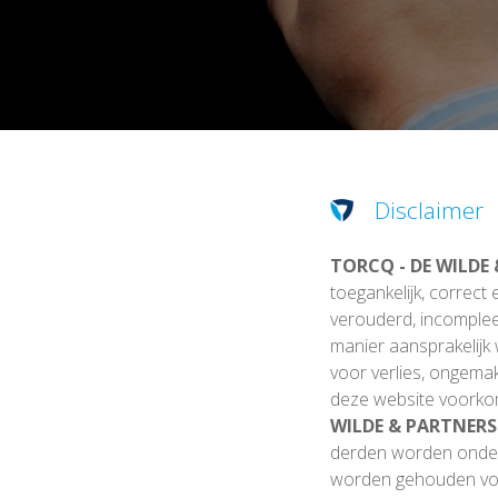
Disclaimer
TORCQ - DE WILDE
toegankelijk, correct
verouderd, incompleet
manier aansprakelijk
voor verlies, ongemak
deze website voorkome
WILDE & PARTNERS
derden worden ond
worden gehouden voor