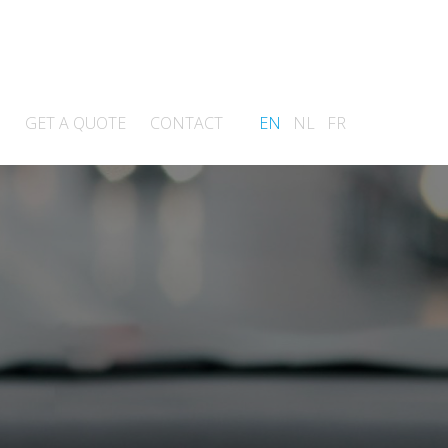
S
GET A QUOTE
CONTACT
EN
NL
FR