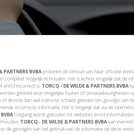
 & PARTNERS BVBA
probeert de inhoud van haar officiële websi
 en compleet mogelijk te houden. Het is echter mogelijk dat de i
 en/of incorrect is.
TORCQ - DE WILDE & PARTNERS BVBA
ka
 worden gesteld voor mogelijke fouten of onnauwkeurigheden 
 of directe dan wel indirecte schade geleden ten gevolge van h
nde incorrecte informatie. Het is mogelijk dat via de internets
 BVBA
toegang wordt geboden tot websites en/of informatiebr
erhouden.
TORCQ - DE WILDE & PARTNERS BVBA
kan evenmin 
 de gevolgen van het gebruik van de informatie op deze website