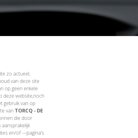
te zo actueel,
nhoud van deze site
n op geen enkele
op deze website,noch
et gebruik van op
ite van
TORCQ - DE
onnen die door
aansprakelijk
s en/of ---pagina’s.